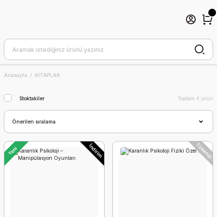
Anasayfa
KİTAPLAR
Stoktakiler
Toplam 4 ürün
Tükendi
İndirim
Yeni