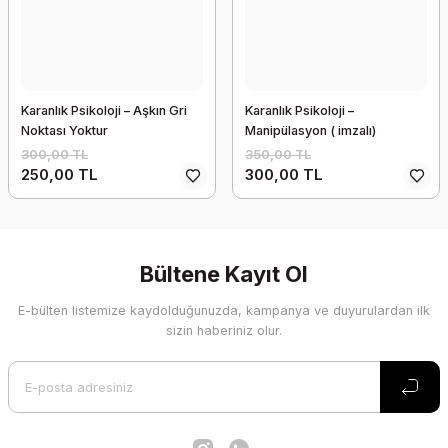
Karanlık Psikoloji – Aşkın Gri
Karanlık Psikoloji –
Noktası Yoktur
Manipülasyon ( imzalı)
300,00 TL
350,00 TL
250,00 TL
300,00 TL
Bültene Kayıt Ol
E-bülten listemize kaydolduğunuzda, kampanya ve duyurulardan ilk
sizin haberiniz olur.