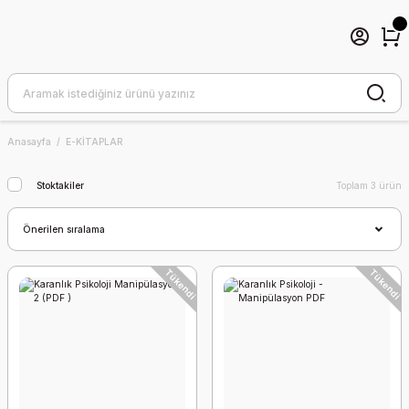
Anasayfa
E-KİTAPLAR
Stoktakiler
Toplam 3 ürün
Tükendi
Tükendi