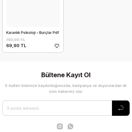
Karanlık Psikoloji – Burçlar Pdf
150,00 TL
69,90 TL
Bültene Kayıt Ol
E-bülten listemize kaydolduğunuzda, kampanya ve duyurulardan ilk
sizin haberiniz olur.